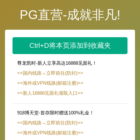
PG直营-成就非凡!
Ctrl+D将本页添加到收藏夹
尊龙凯时-新人立享高达16888见面礼！
<<国内线路→立即前往(防封)>>
<<海外或VPN线路(邮箱注册)>>
<<新人16888见面礼领取入口>>
918博天堂-首存限时赠送100%礼金！
<<国内线路→立即前往(防封)>>
<<海外或VPN线路(邮箱注册)>>